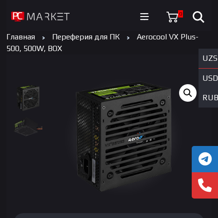
0
Главная
Переферия для ПК
Aerocool VX Plus-
500, 500W, BOX
UZS
USD
RU