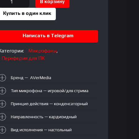
В корзину
товара
Купить в один клик
AM133
USB
microphone
Написать в Telegram
Категории:
Микрофоны
,
Переферия для ПК
Бренд — AVerMedia
Тип микрофона — игровой/для стрима
Принцип действия — конденсаторный
Направленность — кардиоидный
Вид исполнения — настольный