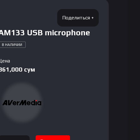
AM133 USB microphone
В НАЛИЧИИ
Цена
861,000
сум
Количество