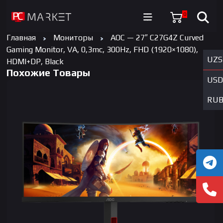
0
Главная
Мониторы
AOC — 27″ C27G4Z Curved
Gaming Monitor, VA, 0,3mc, 300Hz, FHD (1920×1080),
UZS
HDMI+DP, Black
Похожие Товары
USD
RU