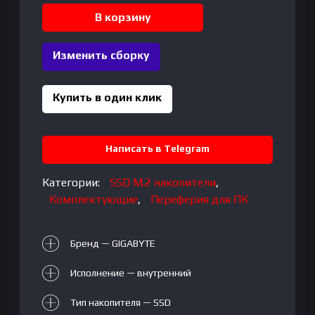
Aorus
В корзину
RGB
AIC
Изменить сборку
512GB
3D
Купить в один клик
Написать в Telegram
Категории:
SSD M.2 накопители
,
Комплектующие
,
Переферия для ПК
Бренд — GIGABYTE
Исполнение — внутренний
Тип накопителя — SSD