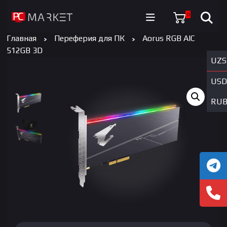
0
Главная
Переферия для ПК
Aorus RGB AIC
512GB 3D
UZS
USD
RU