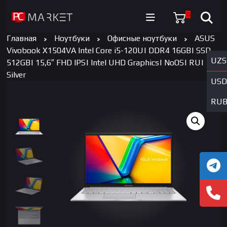
0
Главная
Ноутбуки
Офисные ноутбуки
ASUS
Vivobook X1504VA Intel Core i5-120U| DDR4 16GB| SSD
UZS
512GB| 15,6″ FHD IPS| Intel UHD Graphics| NoOS| RU|
Silver
USD
RU