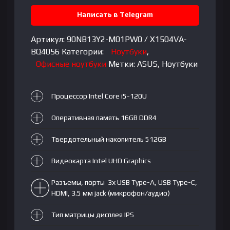
i5-
120U|
Написать в Telegram
DDR4
16GB|
Артикул:
90NB13Y2-M01PW0 / X1504VA-
SSD
BQ4056
Категории:
Ноутбуки
,
512GB|
Офисные ноутбуки
Метки:
ASUS
,
Ноутбуки
15,6"
FHD
Процессор Intel Core i5-120U
IPS|
Intel
Оперативная память 16GB DDR4
UHD
Graphics|
Твердотельный накопитель 512GB
NoOS|
RU|
Видеокарта Intel UHD Graphics
Silver
Разъемы, порты 3х USB Type-A, USB Type-C,
HDMI, 3.5 мм jack (микрофон/аудио)
Тип матрицы дисплея IPS