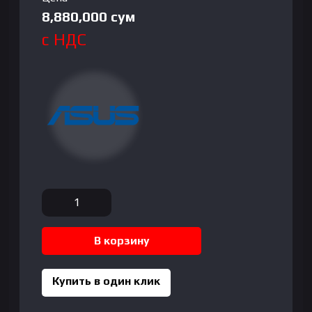
8,880,000
сум
с НДС
Количество
товара
ASUS
В корзину
Vivobook
X1504VA
Intel
Купить в один клик
Core