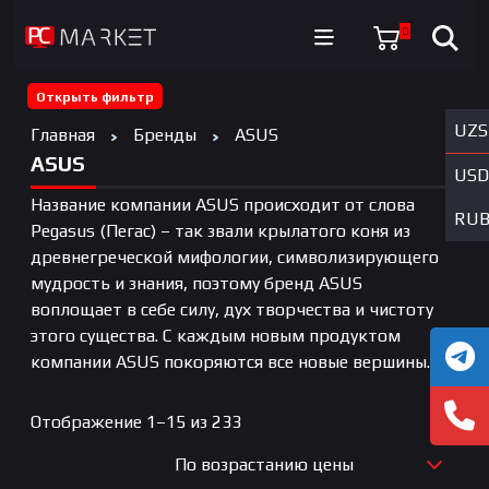
0
Открыть фильтр
UZS
Главная
Бренды
ASUS
ASUS
USD
Название компании ASUS происходит от слова
RU
Pegasus (Пегас) – так звали крылатого коня из
древнегреческой мифологии, символизирующего
мудрость и знания, поэтому бренд ASUS
воплощает в себе силу, дух творчества и чистоту
этого существа. С каждым новым продуктом
компании ASUS покоряются все новые вершины.
Цены:
Отображение 1–15 из 233
по
По возрастанию цены
возрастанию