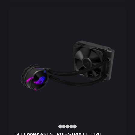
CPU Cooler ASUS | ROG STRIX | LC 120