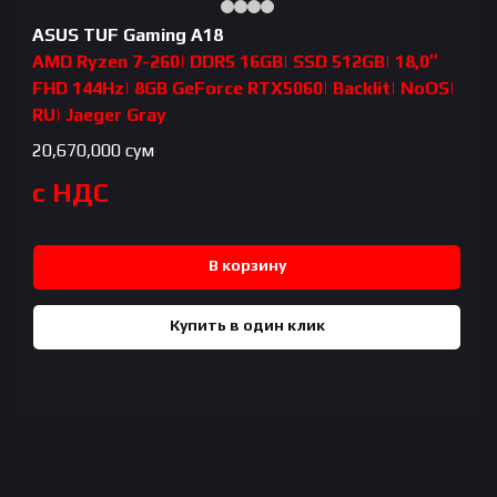
ASUS TUF Gaming A18
AMD Ryzen 7-260| DDR5 16GB| SSD 512GB| 18,0″
FHD 144Hz| 8GB GeForce RTX5060| Backlit| NoOS|
RU| Jaeger Gray
20,670,000
сум
с НДС
В корзину
Купить в один клик