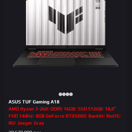
ASUS TUF Gaming A18
AMD Ryzen 7-260| DDR5 16GB| SSD 512GB| 18,0″
FHD 144Hz| 8GB GeForce RTX5060| Backlit| NoOS|
RU| Jaeger Gray