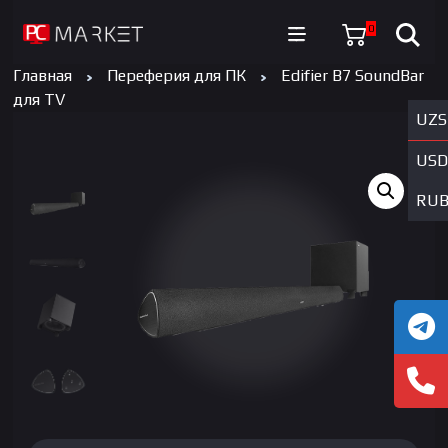
0
Главная
Переферия для ПК
Edifier B7 SoundBar
для TV
UZS
USD
RU