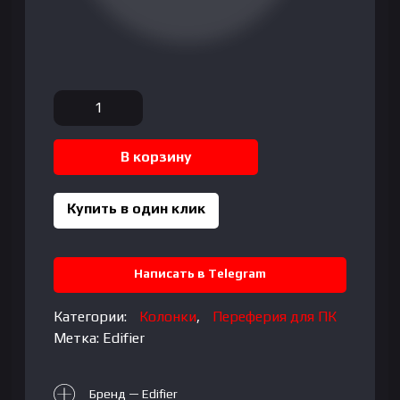
Количество
товара
Edifier
В корзину
B7
SoundBar
для
Купить в один клик
TV
Написать в Telegram
Категории:
Колонки
,
Переферия для ПК
Метка:
Edifier
Бренд — Edifier