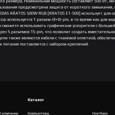
го размера. Номинальная мощность составляет 500 Вт, мощ
льзования предусмотрена защита от короткого замыкания, 
DIAS KRATOS 500W RGB [KRATOS E1-500] использует для ос
сор используется 1 разъем (4+4)-pin, в то время как для в
ы сможете использовать графические ускорители с больш
ерез 5 разъемов 15-pin, что позволит создать вместитель
ели также являются кабели с тканевой оплеткой, обеспе
к питания поставляется с набором креплений.
Каталог
О компании
Компьютеры
Ноутбуки