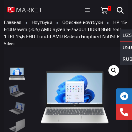
0
Главная
Ноутбуки
Офисные ноутбуки
HP 15-
Fc0025wm (3Q5) AMD Ryzen 5-7520U| DDR4 8GB| SSD
UZS
1TB| 15,6 FHD Touch| AMD Radeon Graphics| NoOS| RU|
Silver
USD
RU