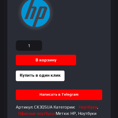
Количество
товара
HP
В корзину
15-
Fc0025wm
(3Q5)
Купить в один клик
AMD
Ryzen
5-
Написать в Telegram
7520U|
DDR4
Артикул:
CK3Q5UA
Категории:
Ноутбуки
,
8GB|
Офисные ноутбуки
Метки:
HP
,
Ноутбуки