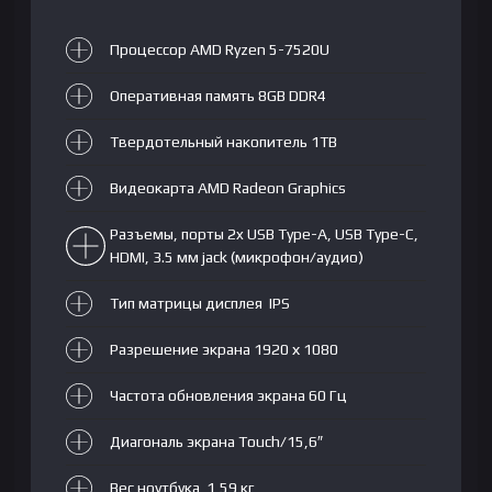
SSD
1TB|
Процессор AMD Ryzen 5-7520U
15,6
FHD
Оперативная память 8GB DDR4
Touch|
AMD
Твердотельный накопитель 1TB
Radeon
Graphics|
Видеокарта AMD Radeon Graphics
NoOS|
Разъемы, порты 2x USB Type-A, USB Type-C,
RU|
HDMI, 3.5 мм jack (микрофон/аудио)
Silver
Тип матрицы дисплея IPS
Разрешение экрана 1920 х 1080
Частота обновления экрана 60 Гц
Диагональ экрана Touch/15,6″
Вес ноутбука 1,59 кг