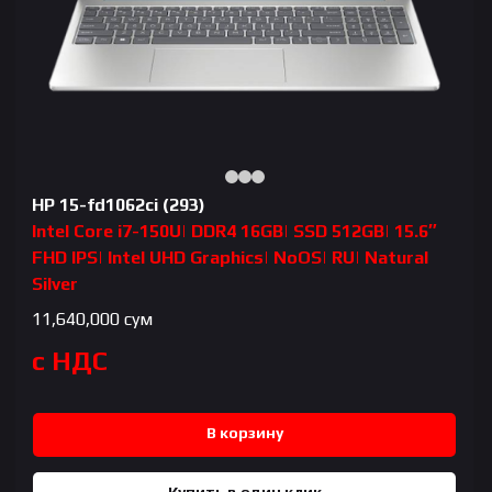
HP 15-fd1062ci (293)
Intel Core i7-150U| DDR4 16GB| SSD 512GB| 15.6″
FHD IPS| Intel UHD Graphics| NoOS| RU| Natural
Silver
11,640,000
сум
с НДС
В корзину