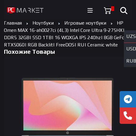
0
Главная
Ноутбуки
Игровые ноутбуки
HP
Omen MAX 16-ah0027ci (4L3) Intel Core Ultra 9-275HX|
UZS
DDR5 32GB| SSD 1TB| 16 WQXGA IPS 240hz| 8GB GeForce
RTX5060| RGB Backlit| FreeDOS| RU| Ceramic white
USD
Похожие Товары
RU