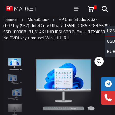
0
Главная
Моноблоки
HP OmniStudio X 32-
c0021ny (967)| Intel Core Ultra 7-155H| DDR5 32GB 5600|
UZS
SSD 1000GB| 31,5″ 4K UHD IPS| 6GB GeForce RTX4050|
No DVD| key + mouse| Win 11H| RU
USD
RU