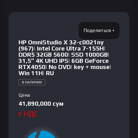
HP OmniStudio X 32-c0021ny
(967)| Intel Core Ultra 7-155H|
DDR5 32GB 5600| SSD 1000GB|
31,5″ 4K UHD IPS| 6GB GeForce
RTX4050| No DVD| key + mouse|
Win 11H| RU
В НАЛИЧИИ
Цена
41,890,000
сум
с НДС