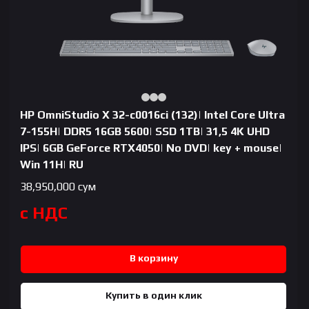
HP OmniStudio X 32-c0016ci (132)| Intel Core Ultra
7-155H| DDR5 16GB 5600| SSD 1TB| 31,5 4K UHD
IPS| 6GB GeForce RTX4050| No DVD| key + mouse|
Win 11H| RU
38,950,000
сум
с НДС
В корзину
Купить в один клик