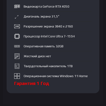
DDR5
Видеокарта GeForce RTX 4050
32GB
5600|
Диагональ экрана 31,5″
SSD
1000GB|
Разрешение экрана 3840 x 2160
31,5"
4K
Процессор Intel Core Ultra 7-155H
UHD
Оперативная память 32GB
IPS|
6GB
Жесткий диск нет
GeForce
RTX4050|
Твердотельный накопитель 1TB
No
DVD|
Операционная система Windows 11 Home
key
Гарантия 1 Год
+
mouse|
Win
11H|