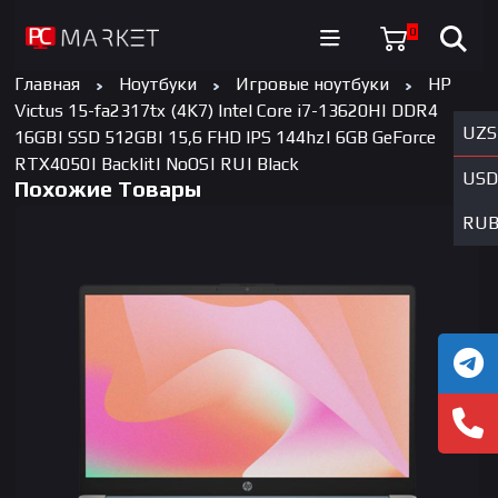
0
Главная
Ноутбуки
Игровые ноутбуки
HP
Victus 15-fa2317tx (4K7) Intel Core i7-13620H| DDR4
UZS
16GB| SSD 512GB| 15,6 FHD IPS 144hz| 6GB GeForce
RTX4050| Backlit| NoOS| RU| Black
USD
Похожие Товары
RU