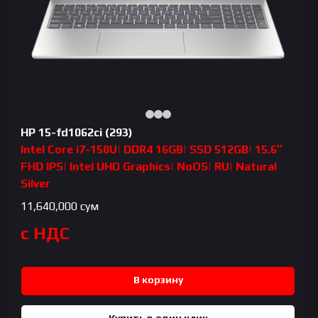
HP 15-fd1062ci (293)
Intel Core i7-150U| DDR4 16GB| SSD 512GB| 15.6″
FHD IPS| Intel UHD Graphics| NoOS| RU| Natural
Silver
11,640,000
сум
с НДС
В корзину