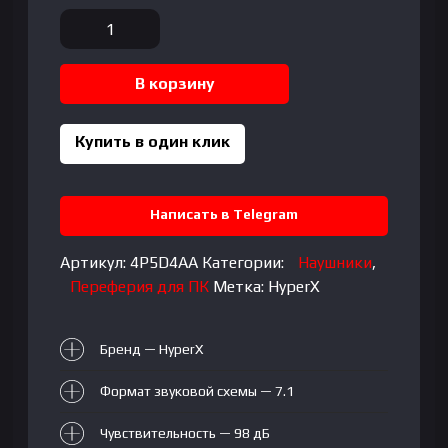
Количество
товара
HyperX
В корзину
Cloud
Alpha
Wireless
Купить в один клик
Написать в Telegram
Артикул:
4P5D4AA
Категории:
Наушники
,
Переферия для ПК
Метка:
HyperX
Бренд — HyperX
Формат звуковой схемы — 7.1
Чувствительность — 98 дБ