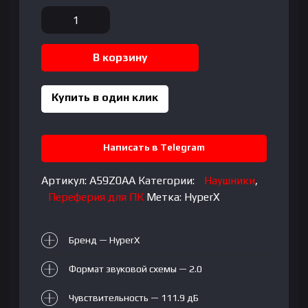
Количество
товара
HyperX
В корзину
Cloud
III
S
Купить в один клик
Wireless
Red
Написать в Telegram
Артикул:
A59Z0AA
Категории:
Наушники
,
Переферия для ПК
Метка:
HyperX
Бренд — HyperX
Формат звуковой схемы — 2.0
Чувствительность — 111.9 дБ