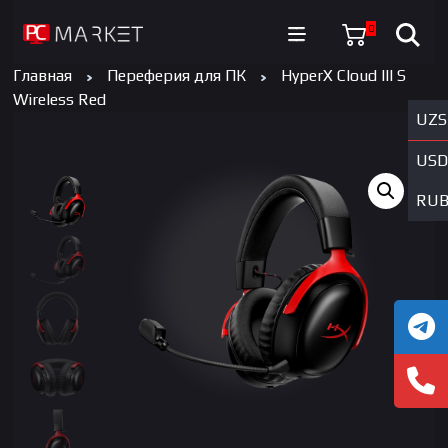
0
Главная
Переферия для ПК
HyperX Cloud III S
Wireless Red
UZS
USD
RU