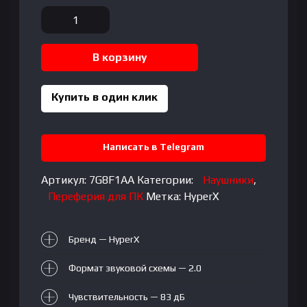
Количество
товара
HyperX
В корзину
Cloud
Mini
Wireless
Купить в один клик
Black
Написать в Telegram
Артикул:
7G8F1AA
Категории:
Наушники
,
Переферия для ПК
Метка:
HyperX
Бренд — HyperX
Формат звуковой схемы — 2.0
Чувствительность — 83 дБ