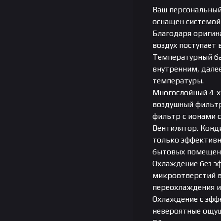
Ваш персональный
оснащен системой
Благодаря оригин
воздух поступает 
Температурный ба
внутренним, дале
температуры.
Многослойный 4-х
воздушный фильтр
фильтр с ионами 
Вентилятор. Конд
только эффективн
бытовых помещен
Охлаждение без э
микроотверстий в
переохлаждения и
Охлаждение с эфф
невероятные ощу