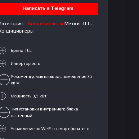
12
Написать в Telegram
FreshIn
Model
F2
Категория:
Кондиционеры
Метки:
TCL
,
Кондиционеры
Бренд TCL
Инвертор есть
Рекомендуемая площадь помещения 35
кв.м
Мощность 3,5 кВт
Тип установки внутреннего блока
настенный
Управление по Wi-Fi со смартфона есть