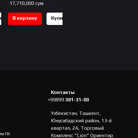
17,710,000
сум
ить
В корзину
Купить
дин
в один
к
клик
Контакты
+99899
301-31-00
Узбекистан, Ташкент,
Юнусабадский район, 13-й
квартал, 2А, Торговый
ля ПК
Комплекс "Lion" Ориентир