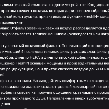
 климатический комплекс в одном устройстве. Кондиционер
 притока свежего воздуха, которая дарит непревзойденны
альной конструкции, при активации фукнции FreshIN+ кон
в помещение.
ланс. Отфильтрованный свежий воздух распределяется вд
е обрабатывается теплообменником (охлаждается или нагр
 ступенчатый воздушный фильтр. Поступающий в кондицио
 имеющий 4 последовательных фильтрующих слоя: фильтр
серебра, фильтр HEPA и фильтр высокой эффективности, дл
иционер FreshIN оснащен мощным и производительным ве
ую рециркуляцию, но и приток свежего воздуха до 60 м3/ч
ий.
ффекта сквозняка. Наслаждайтесь комфортным охлаждением
 специальных жалюзи создают ровный ламинарный поток в
 эффекта сквозняка, получив ощущения сравнимые с прох
ектом прохладного душа. Направленный вверх турбулентный
щения.