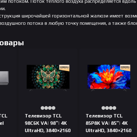
им потоком. Поток теплого воздуха распределяется вдоль 
ии.
струкция широчайшей горизонтальной жалюзи имеет возм
воздушного потока в любую точку помещения, а также бл
Товары
TCL
Телевизор TCL
Телевизор TCL
el
98C6K VA| 98″| 4K
85P8K VA| 85″| 4K
UltraHD, 3840×2160
UltraHD, 3840×2160