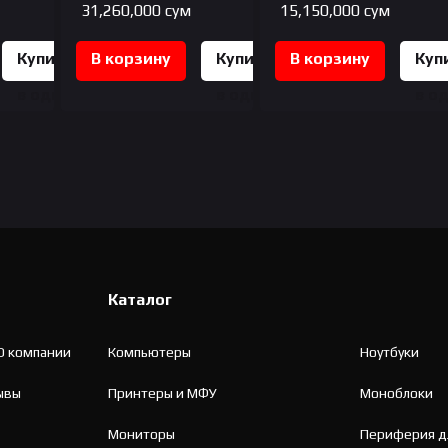
31,260,000
сум
15,150,000
сум
Купить
В корзину
Купить
В корзину
Куп
в один
в один
в о
клик
клик
кли
Каталог
О компании
Компьютеры
Ноутбуки
ывы
Принтеры и МФУ
Моноблоки
Мониторы
Периферия д