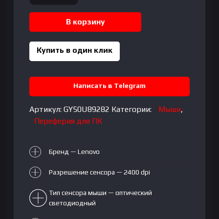
товара
Lenovo
В корзину
600
Wireless
Media
Купить в один клик
Mouse
(GY50U89282)
Написать в Telegram
Артикул:
GY50U89282
Категории:
Мыши
,
Переферия для ПК
Бренд — Lenovo
Разрешение сенсора — 2400 dpi
Тип сенсора мыши — оптический
светодиодный