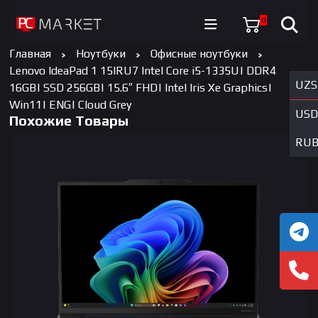
0
Главная
Ноутбуки
Офисные ноутбуки
Lenovo IdeaPad 1 15IRU7 Intel Core i5-1335U| DDR4
UZS
16GB| SSD 256GB| 15.6″ FHD| Intel Iris Xe Graphics|
Win11| ENG| Cloud Grey
USD
Похожие Товары
RU