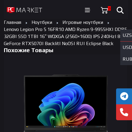
0
Главная
Ноутбуки
Игровые ноутбуки
Lenovo Legion Pro 5 16FR10 AMD Ryzen 9-9955HX| DDR5
UZS
32GB| SSD 1TB| 16″ WQXGA (2560×1600) IPS 240Hz| 8GB
GeForce RTX5070| Backlit| NoOS| RU| Eclipse Black
USD
Похожие Товары
RU