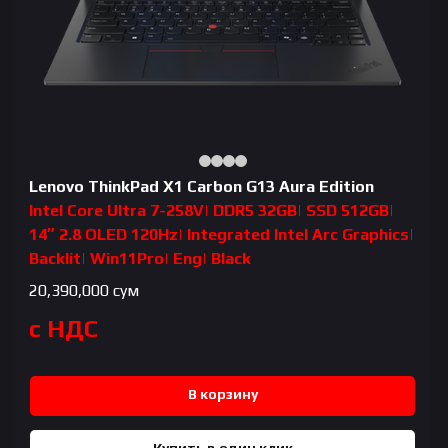
Lenovo ThinkPad X1 Carbon G13 Aura Edition
Intel Core Ultra 7-258V| DDR5 32GB| SSD 512GB|
14″ 2.8 OLED 120Hz| Integrated Intel Arc Graphics|
Backlit| Win11Pro| Eng| Black
20,390,000
сум
с НДС
В корзину