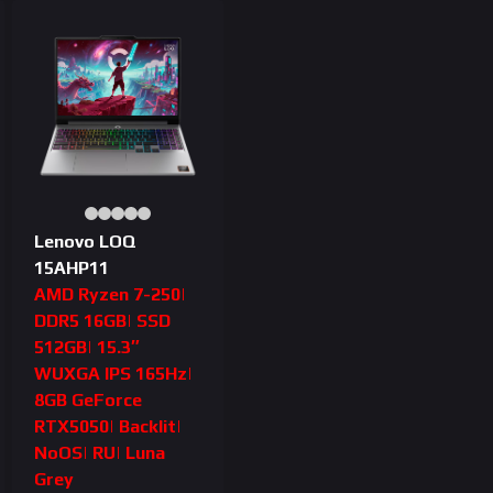
Lenovo LOQ
15AHP11
AMD Ryzen 7-250|
DDR5 16GB| SSD
512GB| 15.3″
WUXGA IPS 165Hz|
8GB GeForce
RTX5050| Backlit|
NoOS| RU| Luna
Grey