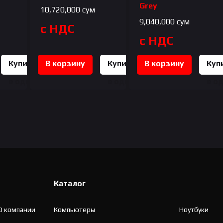
Grey
10,720,000
сум
9,040,000
сум
с НДС
с НДС
Купить
В корзину
Купить
В корзину
Куп
в один
в один
в о
клик
клик
кли
Каталог
О компании
Компьютеры
Ноутбуки