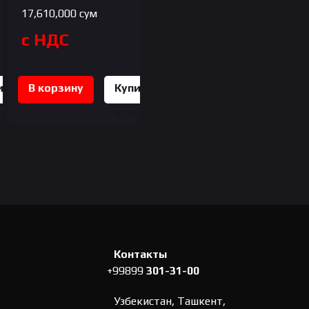
17,610,000
сум
с НДС
ить
В корзину
Купить
дин
в один
к
клик
Контакты
+99899
301-31-00
Узбекистан, Ташкент,