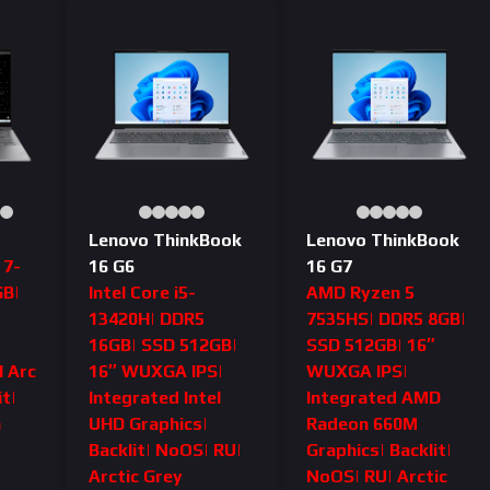
Lenovo ThinkBook
Lenovo ThinkBook
 7-
16 G6
16 G7
GB|
Intel Core i5-
AMD Ryzen 5
″
13420H| DDR5
7535HS| DDR5 8GB|
16GB| SSD 512GB|
SSD 512GB| 16″
l Arc
16″ WUXGA IPS|
WUXGA IPS|
it|
Integrated Intel
Integrated AMD
a
UHD Graphics|
Radeon 660M
Backlit| NoOS| RU|
Graphics| Backlit|
Arctic Grey
NoOS| RU| Arctic