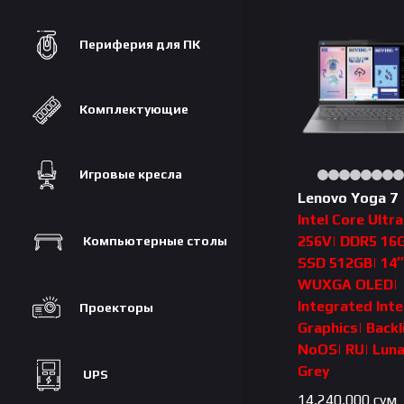
Периферия для ПК
Комплектующие
Игровые кресла
Lenovo Yoga 7
Intel Core Ultra
256V| DDR5 16
Компьютерные столы
SSD 512GB| 14
WUXGA OLED|
Integrated Inte
Проекторы
Graphics| Backl
NoOS| RU| Lun
Grey
UPS
14,240,000
сум