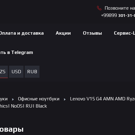
Позвоните н
+99899
301-31-
Оплата и доставка
Акции
Отзывы
Сервис-
ть в Telegram
ZS
USD
RUB
уки
Офисные ноутбуки
Lenovo V15 G4 AMN AMD Ryz
ics| NoOS| RU| Black
Товары