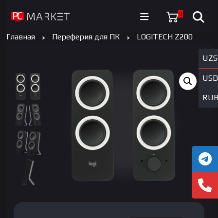
0
Главная
Переферия для ПК
LOGITECH Z200
UZS
USD
RU