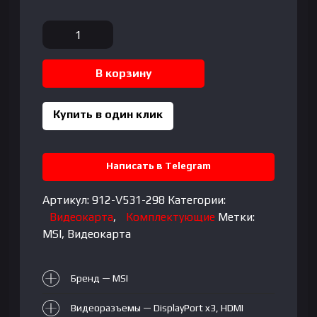
Количество
товара
MSI
В корзину
-
16GB
GeForce
Купить в один клик
RTX5080
VENTUS
3X
Написать в Telegram
PLUS
Артикул:
912-V531-298
Категории:
Видеокарта
,
Комплектующие
Метки:
MSI
,
Видеокарта
Бренд — MSI
Видеоразъемы —
DisplayPort x3
,
HDMI