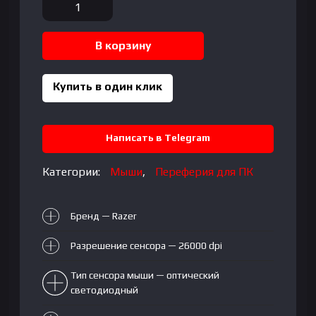
Количество
товара
RAZER
В корзину
BASILISK
V3
Customizable
Купить в один клик
Gaming
Mouse
with
Написать в Telegram
Razer
Chroma™
Категории:
Мыши
,
Переферия для ПК
RGB
Бренд — Razer
Разрешение сенсора — 26000 dpi
Тип сенсора мыши — оптический
светодиодный