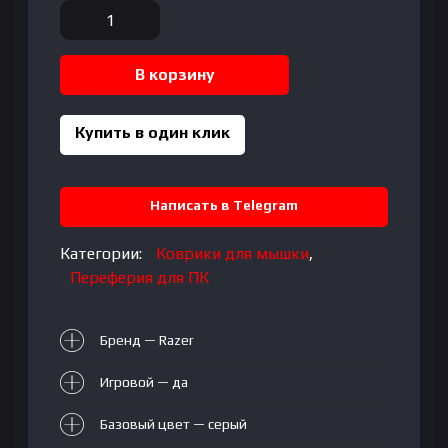
Количество
товара
RAZER
В корзину
Goliathus
Extended
Chroma
Купить в один клик
-
Mercury
Написать в Telegram
Категории:
Коврики для мышки
,
Переферия для ПК
Бренд — Razer
Игровой — да
Базовый цвет — серый