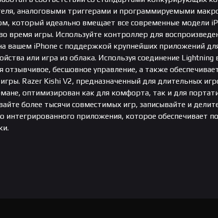
ля, аналоговыми триггерами и программируемыми макроса
, который идеально вмещает все современные модели iPho
 во время игры. Используйте контроллер для воспроизведе
на вашем iPhone с поддержкой крупнейших приложений для
ойства или игра из облака. Используя соединение Lightning 
я отзывчивое, бесшовное управление, а также обеспечивае
игры. Razer Kishi V2, предназначенный для длительных игр
рмане, оптимизирован как для комфорта, так и для портат
вайте более тысячи совместимых игр, записывайте и делит
ью интегрированного приложения, которое обеспечивает п
ки.