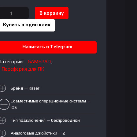
Количество
В корзину
товара
Купить в один клик
RAZER
KISHI
V2
Написать в Telegram
Mobile
Gaming
Категории:
GAMEPAD
,
Controller
Переферия для ПК
for
iOS
Бренд — Razer
Совместимые операционные системы —
iOS
Тип подключения — беспроводной
Аналоговые джойстики — 2