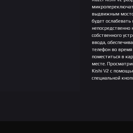
микропереключате
выдвижным мостом
будет ослабевать
непосредственно 
собственного устр
ввода, обеспечива
телефон во время 
поместиться в ка
месте. Просматри
Kishi V2 с помощ
специальной кноп