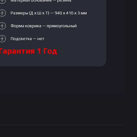
Материал основания — резина
Размеры (Д х Ш х Т) — 940 х 410 х 3 мм
Форма коврика — прямоугольный
Подсветка — нет
Гарантия 1 Год