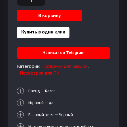
товара
RAZER
В корзину
Sphex
V3
-
Купить в один клик
Large
Написать в Telegram
Категории:
Коврики для мышки
,
Переферия для ПК
Бренд — Razer
Игровой — да
Базовый цвет — Черный
Материал покрытия — поликарбонат