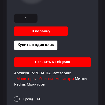
Количество
товара
Redmi
В корзину
-
27"
A27Q
Купить в один клик
2026
Monitor,
IPS,
Написать в Telegram
120Hz,
1mc,
Артикул:
P27QDA-RA
Категории:
QHD
Мониторы
,
Офисные мониторы
Метки:
(2560x1440),
Redmi
,
Мониторы
HDMI+DP
Бренд — MI