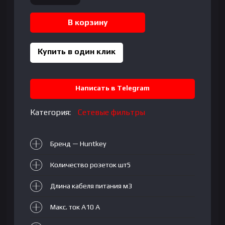
товара
Сетевой
В корзину
фильтр
Huntkey
SGA607
Купить в один клик
-
3м
5-
Написать в Telegram
Розеток
Категория:
Сетевые фильтры
Бренд — Huntkey
Количество розеток шт5
Длина кабеля питания м3
Макс. ток А10 A