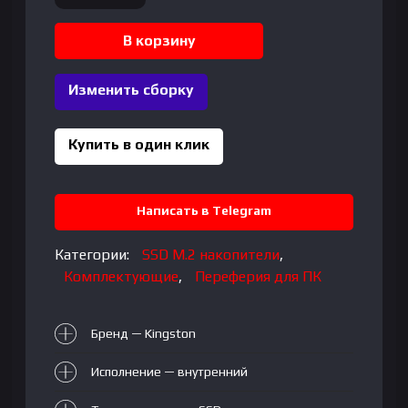
товара
SSD
В корзину
Kingston
|
Изменить сборку
SA400S37
|
480Gb
Купить в один клик
|
2,5
Sata
Написать в Telegram
Категории:
SSD M.2 накопители
,
Комплектующие
,
Переферия для ПК
Бренд — Kingston
Исполнение — внутренний