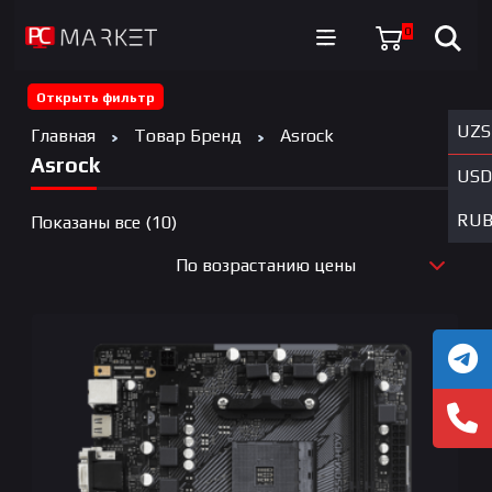
0
Открыть фильтр
UZS
Главная
Товар Бренд
Asrock
Asrock
USD
RU
Цены:
Показаны все (10)
по
По возрастанию цены
возрастанию
По новизне
По возрастанию цены
По убыванию цены