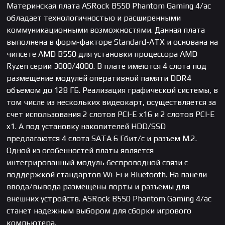
Материнская плата ASRock B550 Phantom Gaming 4/ac
обладает технологичностью и расширенными
коммуникационными возможностями. Данная плата
выполнена в форм-факторе Standard-ATX и основана на
чипсете AMD B550 для установки процессора AMD
Ryzen серии 3000/4000. В плате имеются 4 слота под
размещение модулей оперативной памяти DDR4
объемом до 128 ГБ. Реализация графической системы, в
том числе из нескольких видеокарт, осуществляется за
счет использования 2 слотов PCI-E x16 и 2 слотов PCI-E
x1. А под установку накопителей HDD/SSD
предлагаются 4 слота SATA 6 Гбит/с и разъем M.2.
Одной из особенностей платы является
интегрированный модуль беспроводной связи с
поддержкой стандартов Wi-Fi и Bluetooth. На панели
ввода/вывода размещены порты и разъемы для
внешних устройств. ASRock B550 Phantom Gaming 4/ac
станет надежным выбором для сборки игрового
компьютера.