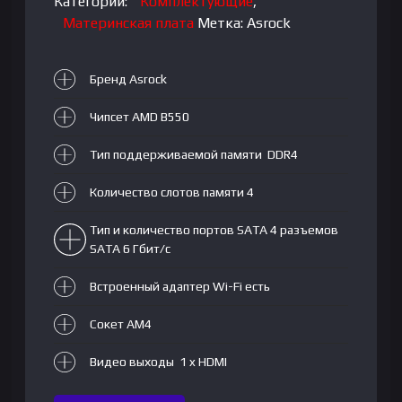
Категории:
Комплектующие
,
Материнская плата
Метка:
Asrock
Бренд Asrock
Чипсет AMD B550
Тип поддерживаемой памяти DDR4
Количество слотов памяти 4
Тип и количество портов SATA 4 разъемов
SATA 6 Гбит/с
Встроенный адаптер Wi-Fi есть
Сокет AM4
Видео выходы 1 x HDMI