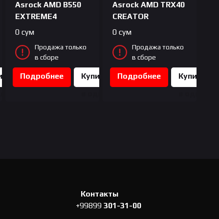
Asrock AMD B550
Asrock AMD TRX40
EXTREME4
CREATOR
0
сум
0
сум
Продажа только
Продажа только
в сборе
в сборе
ить
Подробнее
Купить
Подробнее
Купить
дин
в один
в один
к
клик
клик
Контакты
+99899
301-31-00