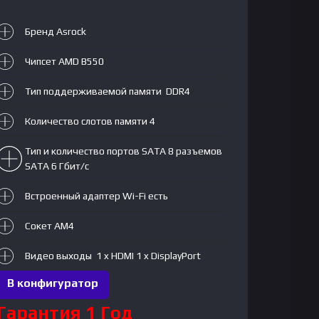
Бренд Asrock
Чипсет AMD B550
Тип поддерживаемой памяти DDR4
Количество слотов памяти 4
Тип и количество портов SATA 8 разъемов
SATA 6 Гбит/с
Встроенный адаптер Wi-Fi есть
Сокет AM4
Видео выходы 1 x HDMI 1 x DisplayPort
В конфигуратор
Гарантия 1 Год