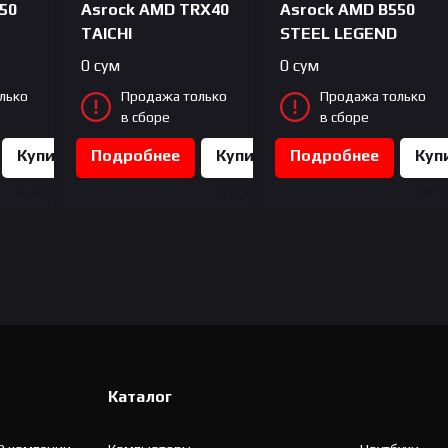
50
Asrock AMD TRX40
Asrock AMD B550
TAICHI
STEEL LEGEND
0
сум
0
сум
лько
Продажа только
Продажа только
в сборе
в сборе
Купить
Подробнее
Купить
Подробнее
Куп
в один
в один
в о
клик
клик
кли
Каталог