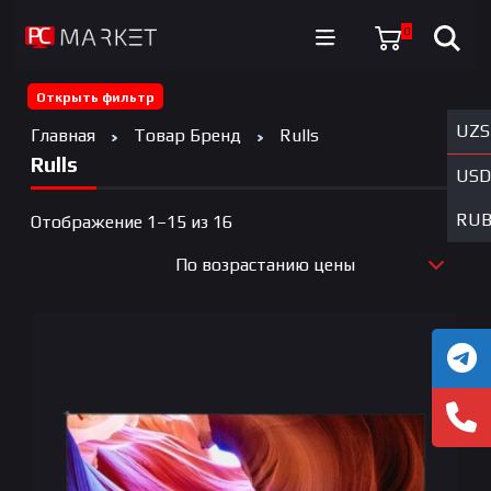
0
Открыть фильтр
UZS
Главная
Товар Бренд
Rulls
Rulls
USD
RU
Цены:
Отображение 1–15 из 16
по
По возрастанию цены
возрастанию
По новизне
По возрастанию цены
По убыванию цены