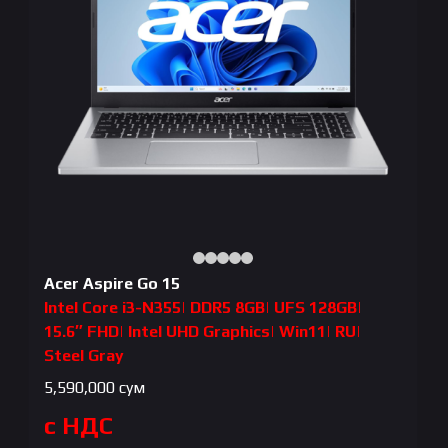
Acer Aspire Go 15
Intel Core i3-N355| DDR5 8GB| UFS 128GB|
15.6″ FHD| Intel UHD Graphics| Win11| RU|
Steel Gray
5,590,000
сум
с НДС