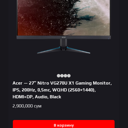
Acer — 27″ Nitro VG270U X1 Gaming Monitor,
IPS, 200Hz, 0,5mc, WQHD (2560×1440),
HDMI+DP, Audio, Black
2,900,000
сум
В корзину