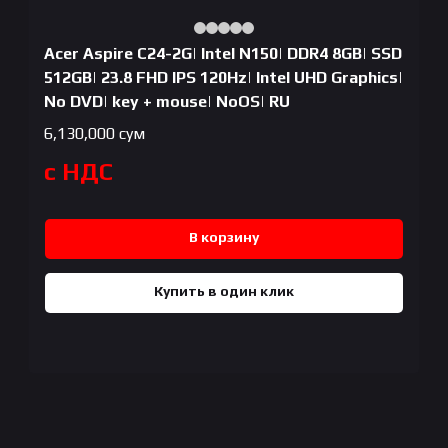
Acer Aspire C24-2G| Intel N150| DDR4 8GB| SSD
512GB| 23.8 FHD IPS 120Hz| Intel UHD Graphics|
No DVD| key + mouse| NoOS| RU
6,130,000
сум
с НДС
В корзину
Купить в один клик