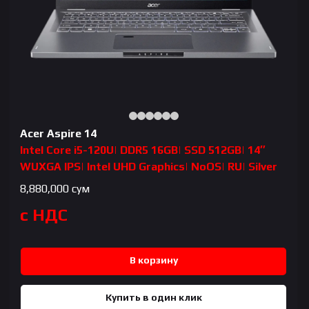
Acer Aspire 14
Intel Core i5-120U| DDR5 16GB| SSD 512GB| 14″
WUXGA IPS| Intel UHD Graphics| NoOS| RU| Silver
8,880,000
сум
с НДС
В корзину
Купить в один клик