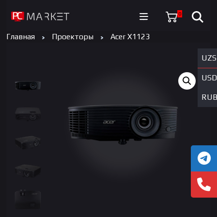
0
Главная
Проекторы
Acer X1123
UZS
USD
RU