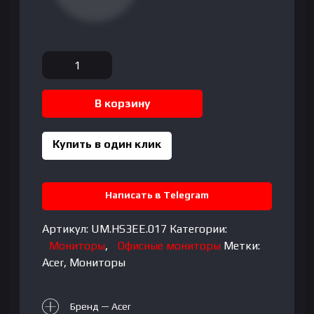
Количество
товара
Acer
В корзину
-
27″
SA273
Купить в один клик
Monitor,
IPS,
120Hz,
Написать в Telegram
1mc,
FHD
Артикул:
UM.HS3EE.017
Категории:
(1920×1080),
Мониторы
,
Офисные мониторы
Метки:
HDMI+VGA,
Acer
,
Мониторы
White
Бренд — Acer