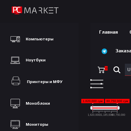
Главная
Компьютеры
Заказа
Ноутбуки
0
U
Принтеры и МФУ
1,620,000 сум
60,750,000 сум
Моноблоки
1,620,000
31,185,000
60,750,000
Мониторы