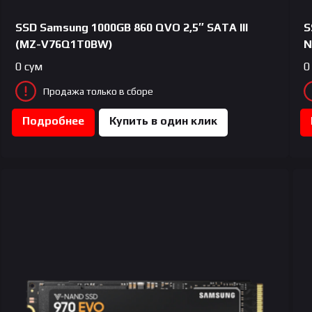
SSD Samsung 1000GB 860 QVO 2,5″ SATA III
S
(MZ-V76Q1T0BW)
N
0
сум
0
Продажа только в сборе
Подробнее
Купить в один клик