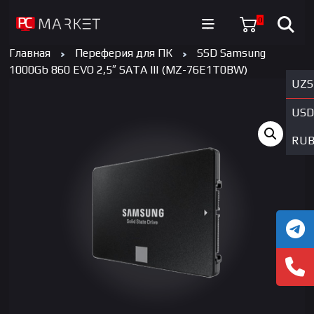
0
Главная
Переферия для ПК
SSD Samsung
1000Gb 860 EVO 2,5″ SATA III (MZ-76E1T0BW)
UZS
USD
RU