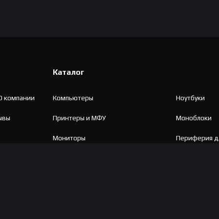
Каталог
О компании
Компьютеры
Ноутбуки
ывы
Принтеры и МФУ
Моноблоки
Мониторы
Периферия д
Комплектующие
Игровые крес
Компьютерные столы
Проекторы
UPS