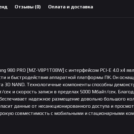
енд
Отзывы (0)
Оплата и доставка
ng 980 PRO [MZ-V8P1T0BW] с интерфейсом PCI-E 4.0 x4 я
ти и быстродействия аппаратной платформы ПК. Он оснащ
а 3D NAND. Технологичные компоненты способны демонстр
/сек и скорость записи в пределах 5000 Мбайт/сек. Благо
еспечивает надежное размещение довольно большого коли
пасит данные от несанкционированного доступа и просмо
ирокую совместимость с мобильными и стационарными ко