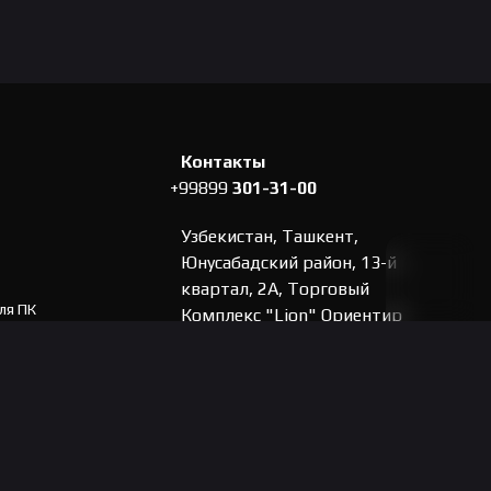
Контакты
+99899
301-31-00
Узбекистан, Ташкент,
Юнусабадский район, 13-й
квартал, 2А, Торговый
ля ПК
Комплекс "Lion" Ориентир
"Mega Planet".
ла