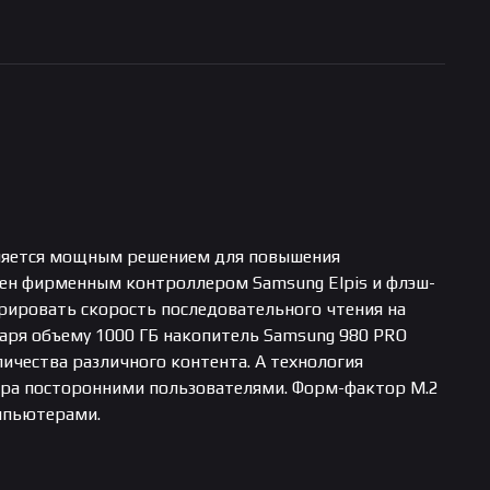
вляется мощным решением для повышения
ен фирменным контроллером Samsung Elpis и флэш-
ировать скорость последовательного чтения на
даря объему 1000 ГБ накопитель Samsung 980 PRO
чества различного контента. А технология
тра посторонними пользователями. Форм-фактор M.2
мпьютерами.