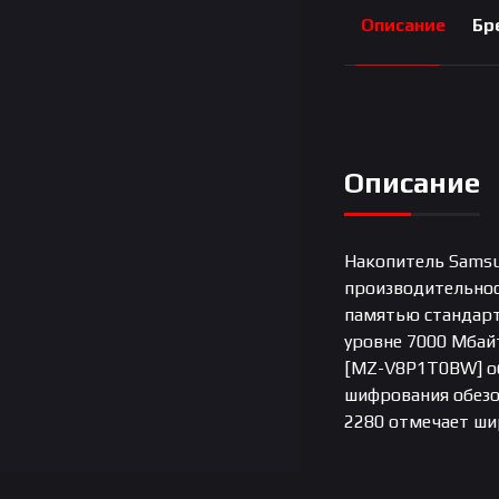
Описание
Бр
Описание
Накопитель Samsu
производительнос
памятью стандарт
уровне 7000 Мбайт
[MZ-V8P1T0BW] об
шифрования обезо
2280 отмечает ш