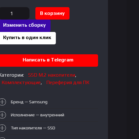
Количество
В корзину
товара
Изменить сборку
SAMSUNG
1000GB
Купить в один клик
980
EVO
PRO
Написать в Telegram
NVME
Категории:
SSD M.2 накопители
,
Комплектующие
,
Переферия для ПК
Бренд — Samsung
Исполнение — внутренний
Тип накопителя — SSD