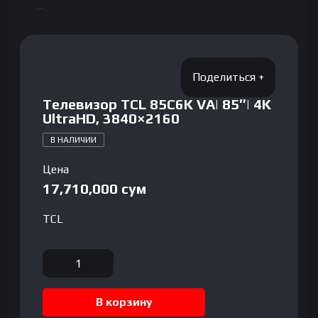
Телевизор TCL 85C6K VA| 85″| 4K
UltraHD, 3840×2160
В НАЛИЧИИ
Цена
17,710,000
сум
TCL
Количество
товара
Телевизор
В корзину
TCL