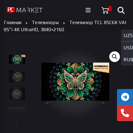
0
Главная
Телевизоры
Телевизор TCL 85C6K VA|
85″| 4K UltraHD, 3840×2160
UZS
USD
RU