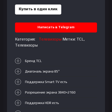
85C6K
VA|
Купить в один клик
85"|
4K
UltraHD,
Написать в Telegram
3840x2160
Категория:
Телевизоры
Метки:
TCL
,
Телевизоры
Бренд TCL
Диагональ экрана 85″
Поддержка Smart TV есть
Разрешение экрана 3840×2160
Поддержка HDR есть