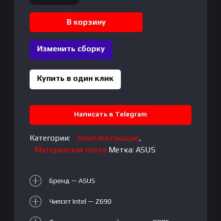
товара
ASUS
В корзину
PROART
Z690-
Изменить сборку
CREATOR
WIFI
(90MB19H0-
Купить в один клик
M0EAY0)
Написать в Telegram
Категории:
Комплектующие
,
Материнская плата
Метка:
ASUS
Бренд — ASUS
Чипсет Intel — Z690