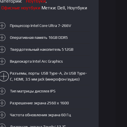
Intel
Категории:
Ноутбуки
,
Core
Офисные ноутбуки
Метки:
Dell
,
Ноутбуки
Ultra
7-
Процессор Intel Core Ultra 7-266V
266V
vPro|
Оперативная память 16GB DDR5
DDR5
16GB|
Твердотельный накопитель 512GB
SSD
Видеокарта Intel Arc Graphics
512GB|
Ultralight
Разъемы, порты USB Type-A, 2x USB Type-
13.3
C, HDMI, 3.5 мм jack (микрофон/аудио)
QHD+|
Intel
Тип матрицы дисплея IPS
Arc
Graphics|
Разрешение экрана 2560 x 1600
Win11Pro|
Частота обновления экрана 60 Гц
RU|
Black
Диагональ экрана Touch/ 13.3″