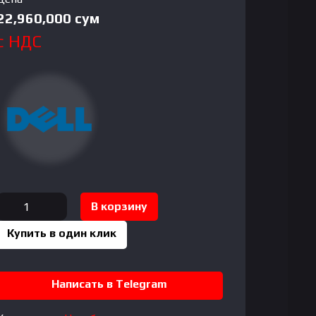
22,960,000
сум
с НДС
Количество
В корзину
товара
Купить в один клик
Dell
Pro
13
Написать в Telegram
Premium
PA13250