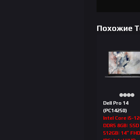
Похожие 
Dell Pro 14
(PC14250)
Intel Core i5-1
DDR5 8GB| SSD
512GB| 14″ FH