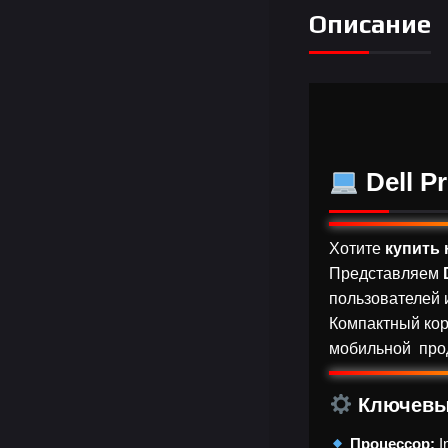
Описание
Dell P
Хотите
купить 
Представляем
пользователей и
Компактный кор
мобильной прод
Ключевы
Процессор:
I