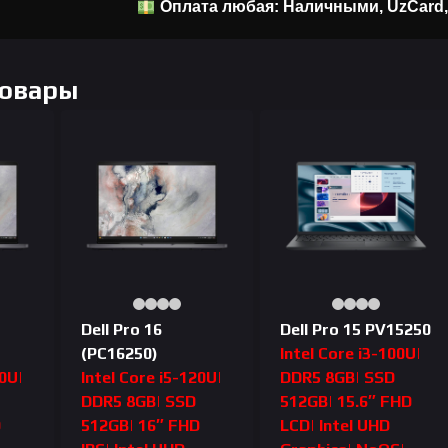
Оплата любая: Наличными, UzCard
Товары
Dell Pro 16
Dell Pro 15 PV15250
(PC16250)
Intel Core i3-100U|
20U|
Intel Core i5-120U|
DDR5 8GB| SSD
DDR5 8GB| SSD
512GB| 15.6″ FHD
D
512GB| 16″ FHD
LCD| Intel UHD