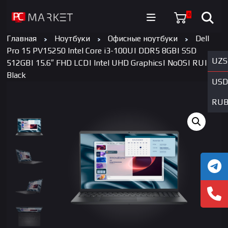
0
Главная
Ноутбуки
Офисные ноутбуки
Dell
Pro 15 PV15250 Intel Core i3-100U| DDR5 8GB| SSD
UZS
512GB| 15.6″ FHD LCD| Intel UHD Graphics| NoOS| RU|
Black
USD
RU