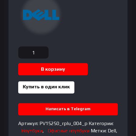
Количество
товара
Dell
В корзину
Pro
15
PV15250
Купить в один клик
Intel
Core
i3-
Написать в Telegram
100U|
DDR5
Артикул:
PV15250_rplu_004_p
Категории:
8GB|
Ноутбуки
,
Офисные ноутбуки
Метки:
Dell
,