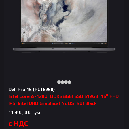
Dell Pro 16 (PC16250)
Intel Core i5-120U| DDR5 8GB| SSD 512GB| 16″ FHD
IPS| Intel UHD Graphics| NoOS| RU| Black
11,490,000
сум
с НДС