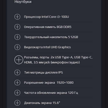
SSD
Ноутбуки
512GB|
15.6"
Процессор Intel Core i3-100U
FHD
LCD|
Оперативная память 8GB DDR5
Intel
UHD
Твердотельный накопитель 512GB
Graphics|
NoOS|
Видеокарта Intel UHD Graphics
RU|
Разъемы, порты 2х USB Type-A, USB Type-C,
Black
HDMI, 3.5 мм jack (микрофон/аудио)
Тип матрицы дисплея IPS
Разрешение экрана 1920×1080
Частота обновления экрана 120 Гц
Диагональ экрана 15.6″