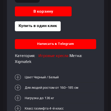
товара
Gaming
В корзину
Chair
Xigmatek
Hairpin
Купить в один клик
White
Написать в Telegram
Категория:
Игровые кресла
Метка:
Xigmatek
Цвет Черный / Белый
Для людей ростом от 160–185 см
Нагрузка до 136 кг
Класс газлифта 4-й класс