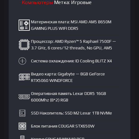
Компьютеры
Метка:
Игровые
GHz
|
ОЗУ
Материнская плата: MSI AMD AM5 B650M
DDR5
GAMING PLUS WIFI DDR5
16GB
Процессор: AMD Ryzen™ 5 Raphael 7500F —
6000
3.7 GHz, 6 cores/12 threads, No GPU, AM5
Mhz
|
Система охлаждения: ID Cooling BLITZ X4
8GB
GeForce
Видео карта: Gigabyte — 8GB GeForce
RTX5060|
RTX5060 WINDFORCE
SSD
Оперативная память Lexar DDR5 16GB
1TB
6000Mhz (8*2) RGB
NVMe
SSD Накопитель: SSD M2 Lexar 1TB NVMe
Блок питания COUGAR STX650W