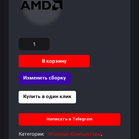
Количество
товара
GAMING
В корзину
AMD
Ryzen™
Изменить сборку
5000
Series
AMD
Купить в один клик
Ryzen™
5
Raphael
Написать в Telegram
7500F
-
Категории:
Игровые Компьютеры
,
3.7