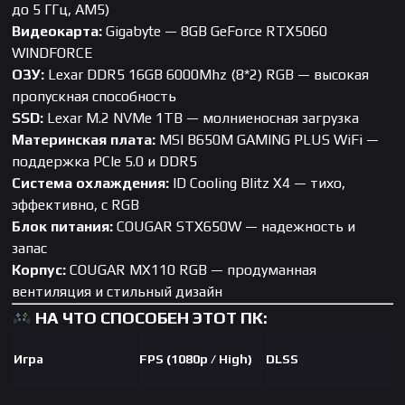
до 5 ГГц, AM5)
Видеокарта:
Gigabyte — 8GB GeForce RTX5060
WINDFORCE
ОЗУ:
Lexar DDR5 16GB 6000Mhz (8*2) RGB — высокая
пропускная способность
SSD:
Lexar M.2 NVMe 1TB — молниеносная загрузка
Материнская плата:
MSI B650M GAMING PLUS WiFi —
поддержка PCIe 5.0 и DDR5
Система охлаждения:
ID Cooling Blitz X4 — тихо,
эффективно, с RGB
Блок питания:
COUGAR STX650W — надежность и
запас
Корпус:
COUGAR MX110 RGB — продуманная
вентиляция и стильный дизайн
НА ЧТО СПОСОБЕН ЭТОТ ПК:
Игра
FPS (1080p / High)
DLSS