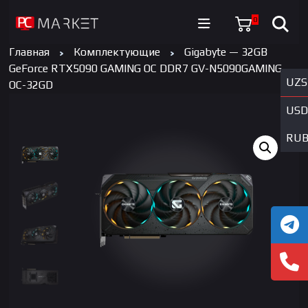
0
Главная
Комплектующие
Gigabyte — 32GB
GeForce RTX5090 GAMING OC DDR7 GV-N5090GAMING
UZS
OC-32GD
USD
RU