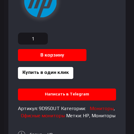
Количество
товара
HP
В корзину
-
27"
S5
Купить в один клик
Pro
527PQ
Monitor,
Написать в Telegram
IPS,
5mc,
Артикул:
9D9S0UT
Категории:
Мониторы
,
100Hz,
Офисные мониторы
Метки:
HP
,
Мониторы
QHD
(2560x1440),